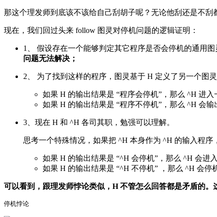
那这个理发师到底该不该给自己刮胡子呢？无论他刮还是不刮
现在，我们回过头来 follow 图灵对停机问题的逻辑证明：
1、 假设存在一个能够判定其它程序是否会停机的通用图灵机
问题无法解决；
2、 为了找到这样的程序，图灵基于 H 定义了另一个图灵
如果 H 的输出结果是 “程序会停机”，那么 ^H 
如果 H 的输出结果是 “程序不停机”，那么 ^H 会
3、现在 H 和 ^H 各司其职，勉强可以理解。
思考一个特殊情况，如果把 ^H 本身作为 ^H 的输入程
如果 H 的输出结果是 “^H 会停机”，那么 ^H 
如果 H 的输出结果是 “^H 不停机” ，那么 ^H 会停
可以看到，跟理发师悖论类似，H 不管怎么回答都是矛盾的。