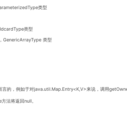
，ParameterizedType类型
ldcardType类型
[]，GenericArrayType 类型
a.util.Map.Entry<K,V>来说，调用getOwnerType方
方法将返回null。