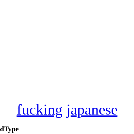
fucking japanese
dType