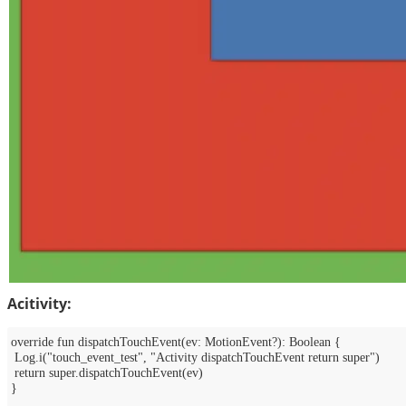
Acitivity:
override fun dispatchTouchEvent(ev: MotionEvent?): Boolean {
Log.i("touch_event_test", "Activity dispatchTouchEvent return super")
return super.dispatchTouchEvent(ev)
}