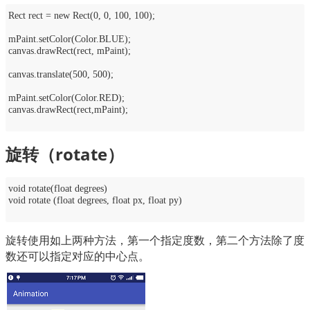
Rect rect = new Rect(0, 0, 100, 100);
mPaint.setColor(Color.BLUE);
canvas.drawRect(rect, mPaint);
canvas.translate(500, 500);
mPaint.setColor(Color.RED);
canvas.drawRect(rect,mPaint);
旋转（rotate）
void rotate(float degrees)
void rotate (float degrees, float px, float py)
旋转使用如上两种方法，第一个指定度数，第二个方法除了度
数还可以指定对应的中心点。