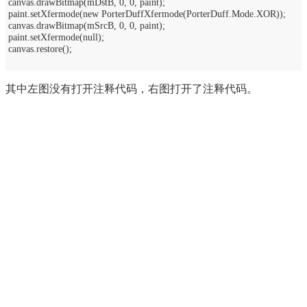
canvas.drawBitmap(mDstB, 0, 0, paint);
paint.setXfermode(new PorterDuffXfermode(PorterDuff.Mode.XOR));
canvas.drawBitmap(mSrcB, 0, 0, paint);
paint.setXfermode(null);
canvas.restore();
其中左图没有打开注释代码，右图打开了注释代码。