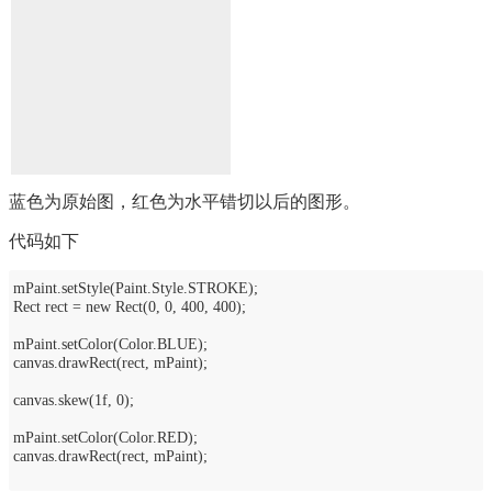
蓝色为原始图，红色为水平错切以后的图形。
代码如下
mPaint.setStyle(Paint.Style.STROKE);
Rect rect = new Rect(0, 0, 400, 400);
mPaint.setColor(Color.BLUE);
canvas.drawRect(rect, mPaint);
canvas.skew(1f, 0);
mPaint.setColor(Color.RED);
canvas.drawRect(rect, mPaint);