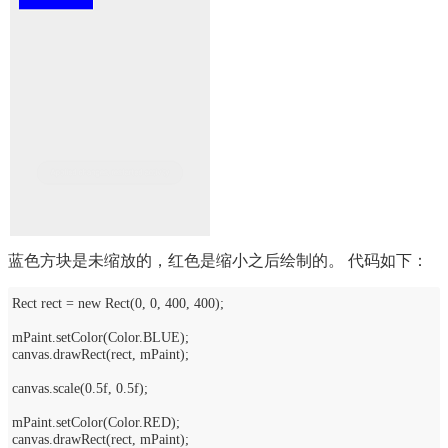
蓝色方块是未缩放的，红色是缩小之后绘制的。
代码如下：
Rect rect = new Rect(0, 0, 400, 400);
mPaint.setColor(Color.BLUE);
canvas.drawRect(rect, mPaint);
canvas.scale(0.5f, 0.5f);
mPaint.setColor(Color.RED);
canvas.drawRect(rect, mPaint);