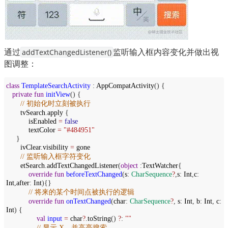
通过
监听输入框内容变化并做出视
addTextChangedListener()
图调整：
class
TemplateSearchActivity
:
AppCompatActivity
() {
private
fun
initView
() {
// 初始化时立刻被执行
tvSearch
.
apply
{
isEnabled
=
false
textColor
=
"#484951"
}
ivClear
.
visibility
=
gone
// 监听输入框字符变化
etSearch
.
addTextChangedListener
(
object
:
TextWatcher
{
override
fun
beforeTextChanged
(
s
:
CharSequence
?
,
s
:
Int
,
c
:
Int
,
after
:
Int
){}
// 将来的某个时间点被执行的逻辑
override
fun
onTextChanged
(
char
:
CharSequence
?
,
s
:
Int
,
b
:
Int
,
c
:
Int
) {
val
input
=
char
?
.
toString
()
?
:
""
// 显示 X，并高亮搜索