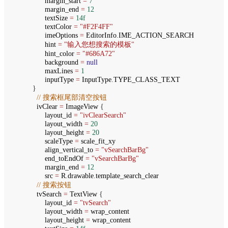
margin_start
=
7
margin_end
=
12
textSize
=
14f
textColor
=
"#F2F4FF"
imeOptions
=
EditorInfo
.
IME_ACTION_SEARCH
hint
=
"输入您想搜索的模板"
hint_color
=
"#686A72"
background
=
null
maxLines
=
1
inputType
=
InputType
.
TYPE_CLASS_TEXT
}
// 搜索框尾部清空按钮
ivClear
=
ImageView
{
layout_id
=
"ivClearSearch"
layout_width
=
20
layout_height
=
20
scaleType
=
scale_fit_xy
align_vertical_to
=
"vSearchBarBg"
end_toEndOf
=
"vSearchBarBg"
margin_end
=
12
src
=
R
.
drawable
.
template_search_clear
// 搜索按钮
tvSearch
=
TextView
{
layout_id
=
"tvSearch"
layout_width
=
wrap_content
layout_height
=
wrap_content