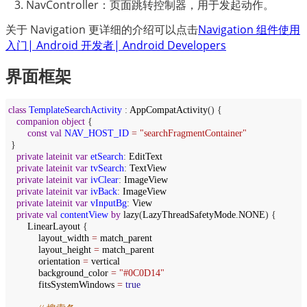
NavController：页面跳转控制器，用于发起动作。
关于 Navigation 更详细的介绍可以点击
Navigation 组件使用
入门| Android 开发者| Android Developers
界面框架
class
TemplateSearchActivity
:
AppCompatActivity
() {
companion
object
{
const
val
NAV_HOST_ID
=
"searchFragmentContainer"
}
private
lateinit
var
etSearch
:
EditText
private
lateinit
var
tvSearch
:
TextView
private
lateinit
var
ivClear
:
ImageView
private
lateinit
var
ivBack
:
ImageView
private
lateinit
var
vInputBg
:
View
private
val
contentView
by
lazy
(
LazyThreadSafetyMode
.
NONE
) {
LinearLayout
{
layout_width
=
match_parent
layout_height
=
match_parent
orientation
=
vertical
background_color
=
"#0C0D14"
fitsSystemWindows
=
true