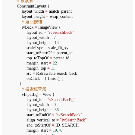
// 搜索条
ConstraintLayout
{
layout_width
=
match_parent
layout_height
=
wrap_content
// 返回按钮
ivBack
=
ImageView
{
layout_id
=
"ivSearchBack"
layout_width
=
7
layout_height
=
14
scaleType
=
scale_fit_xy
start_toStartOf
=
parent_id
top_toTopOf
=
parent_id
margin_start
=
22
margin_top
=
11
src
=
R
.
drawable
.
search_back
onClick
=
{
finish
() }
}
// 搜索框背景
vInputBg
=
View
{
layout_id
=
"vSearchBarBg"
layout_width
=
0
layout_height
=
36
start_toEndOf
=
"ivSearchBack"
align_vertical_to
=
"ivSearchBack"
end_toStartOf
=
ID_SEARCH
margin_start
=
19.76