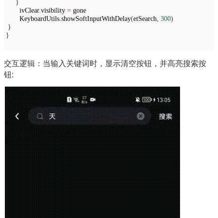
}
ivClear
.
visibility
=
gone
KeyboardUtils
.
showSoftInputWithDelay
(
etSearch
,
300
)
}
}
交互逻辑：当输入关键词时，显示清空按钮，并高亮搜索按
钮: