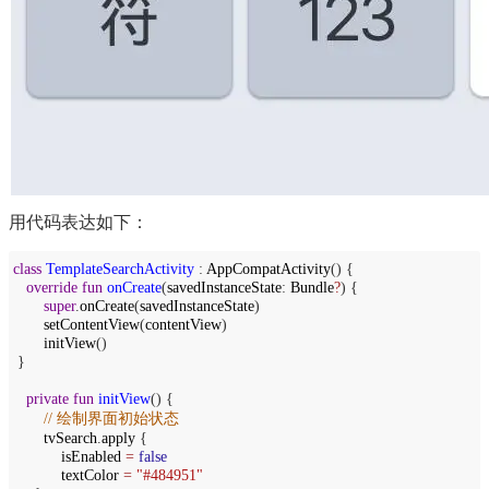
用代码表达如下：
class
TemplateSearchActivity
:
AppCompatActivity
() {
override
fun
onCreate
(
savedInstanceState
:
Bundle
?
) {
super
.
onCreate
(
savedInstanceState
)
setContentView
(
contentView
)
initView
()
}
private
fun
initView
() {
// 绘制界面初始状态
tvSearch
.
apply
{
isEnabled
=
false
textColor
=
"#484951"