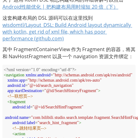
Android性能优化 | 把构建布局用时缩短 20 倍（下）
这套构建布局的 DSL 源码可以在这里找到
wisdomtl/Layout_DSL: Build Android layout dynamically 
with kotlin, get rid of xml file, which has poor 
performance (github.com)
其中 FragmentContainerView 作为 Fragment 的容器，将其
和 NavHostFragment 以及一个 navigation 资源文件绑定：
<?xml
version="1.0" encoding="utf-8"?>
<
navigation
xmlns:android
=
"http://schemas.android.com/apk/res/android"
xmlns:app
=
"http://schemas.android.com/apk/res-auto"
android:id
=
"@+id/search_navigation"
app:startDestination
=
"@id/SearchHistoryFragment"
>
<!--联想页-->
<
fragment
android:id
=
"@+id/SearchHintFragment"
android:name
=
"com.bilibili.studio.search.template.fragment.SearchHintFr
android:label
=
"search_hint_fragment"
>
<!--跳转结果页-->
<
action