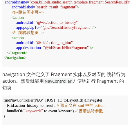
android:name
=
"com.bilibili.studio.search.template.fragment.SearchResultF
android:label
=
"search_result_fragment"
>
<!--跳转历史页-->
<
action
android:id
=
"@+id/action_to_history"
app:popUpTo
=
"@id/SearchHistoryFragment"
/>
<!--跳转联想页-->
<
action
android:id
=
"@+id/action_to_hint"
app:destination
=
"@id/SearchHintFragment"
/>
</
fragment
>
</
navigation
>
navigation 文件定义了 Fragment 实体以及对应的 跳转行为 
action。然后就能用
方便地进行 Fragment 的
NavController
切换：
findNavController
(
NAV_HOST_ID
.
toLayoutId
()).
navigate
(
R
.
id
.
action_history_to_result
,
// 预定义在 xml 中的 action
bundleOf
(
"keywords"
to
event
.
keyword
)
// 携带跳转参数
)