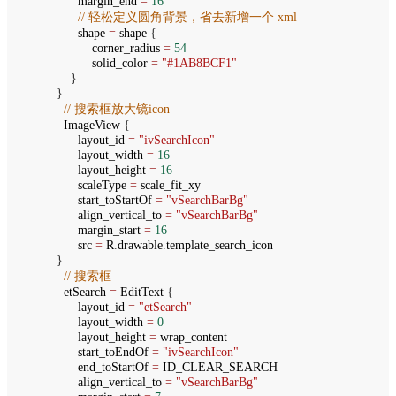
margin_end
=
16
// 轻松定义圆角背景，省去新增一个 xml
shape
=
shape
{
corner_radius
=
54
solid_color
=
"#1AB8BCF1"
}
}
// 搜索框放大镜icon
ImageView
{
layout_id
=
"ivSearchIcon"
layout_width
=
16
layout_height
=
16
scaleType
=
scale_fit_xy
start_toStartOf
=
"vSearchBarBg"
align_vertical_to
=
"vSearchBarBg"
margin_start
=
16
src
=
R
.
drawable
.
template_search_icon
}
// 搜索框
etSearch
=
EditText
{
layout_id
=
"etSearch"
layout_width
=
0
layout_height
=
wrap_content
start_toEndOf
=
"ivSearchIcon"
end_toStartOf
=
ID_CLEAR_SEARCH
align_vertical_to
=
"vSearchBarBg"