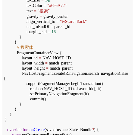
textSize
=
14f
textColor
=
"#686A72"
text
=
"搜索"
gravity
=
gravity_center
align_vertical_to
=
"ivSearchBack"
end_toEndOf
=
parent_id
margin_end
=
16
}
}
// 搜索体
FragmentContainerView
{
layout_id
=
NAV_HOST_ID
layout_width
=
match_parent
layout_height
=
match_parent
NavHostFragment
.
create
(
R
.
navigation
.
search_navigation
).
also
{
supportFragmentManager
.
beginTransaction
()
.
replace
(
NAV_HOST_ID
.
toLayoutId
(),
it
)
.
setPrimaryNavigationFragment
(
it
)
.
commit
()
}
}
}
}
override
fun
onCreate
(
savedInstanceState
:
Bundle
?
) {
super
.
onCreate
(
savedInstanceState
)