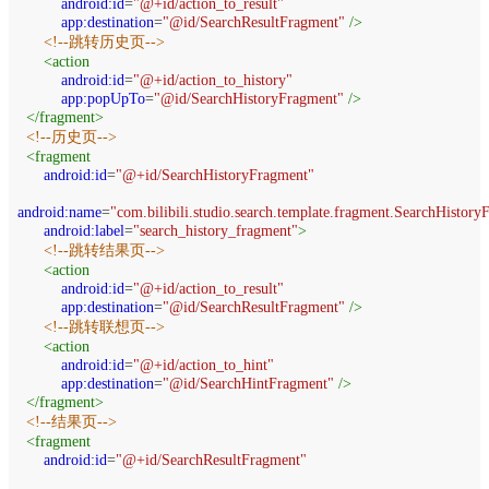
android:id
=
"@+id/action_to_result"
app:destination
=
"@id/SearchResultFragment"
/>
<!--跳转历史页-->
<
action
android:id
=
"@+id/action_to_history"
app:popUpTo
=
"@id/SearchHistoryFragment"
/>
</
fragment
>
<!--历史页-->
<
fragment
android:id
=
"@+id/SearchHistoryFragment"
android:name
=
"com.bilibili.studio.search.template.fragment.SearchHistor
android:label
=
"search_history_fragment"
>
<!--跳转结果页-->
<
action
android:id
=
"@+id/action_to_result"
app:destination
=
"@id/SearchResultFragment"
/>
<!--跳转联想页-->
<
action
android:id
=
"@+id/action_to_hint"
app:destination
=
"@id/SearchHintFragment"
/>
</
fragment
>
<!--结果页-->
<
fragment
android:id
=
"@+id/SearchResultFragment"