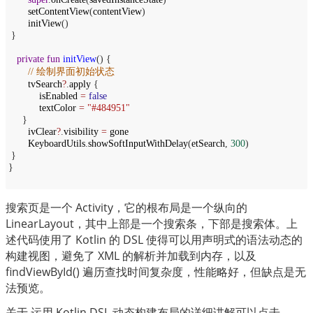
setContentView
(
contentView
)
initView
()
}
private
fun
initView
() {
// 绘制界面初始状态
tvSearch
?
.
apply
{
isEnabled
=
false
textColor
=
"#484951"
}
ivClear
?
.
visibility
=
gone
KeyboardUtils
.
showSoftInputWithDelay
(
etSearch
,
300
)
}
}
搜索页是一个 Activity，它的根布局是一个纵向的 
LinearLayout，其中上部是一个搜索条，下部是搜索体。上
述代码使用了 Kotlin 的 DSL 使得可以用声明式的语法动态的
构建视图，避免了 XML 的解析并加载到内存，以及 
findViewById() 遍历查找时间复杂度，性能略好，但缺点是无
法预览。
关于 运用 Kotlin DSL 动态构建布局的详细讲解可以点击