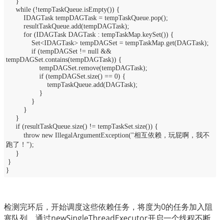
}
while (!tempTaskQueue.isEmpty()) {
IDAGTask tempDAGTask = tempTaskQueue.pop();
resultTaskQueue.add(tempDAGTask);
for (IDAGTask DAGTask : tempTaskMap.keySet()) {
Set<IDAGTask> tempDAGSet = tempTaskMap.get(DAGTask);
if (tempDAGSet != null &&
tempDAGSet.contains(tempDAGTask)) {
tempDAGSet.remove(tempDAGTask);
if (tempDAGSet.size() == 0) {
tempTaskQueue.add(DAGTask);
}
}
}
}
if (resultTaskQueue.size() != tempTaskSet.size()) {
throw new IllegalArgumentException("相互依赖，玩屁啊，我不
跑了！");
}
}
}
检测完环后，开始调度这些依赖任务，将度为0的任务加入阻
塞队列，通过newSingleThreadExecutor开启一个线程不断