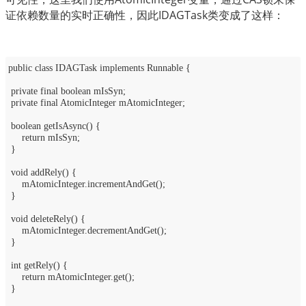
证依赖数量的实时正确性，因此IDAGTask类变成了这样：
public class IDAGTask implements Runnable {
private final boolean mIsSyn;
private final AtomicInteger mAtomicInteger;
boolean getIsAsync() {
return mIsSyn;
}
void addRely() {
mAtomicInteger.incrementAndGet();
}
void deleteRely() {
mAtomicInteger.decrementAndGet();
}
int getRely() {
return mAtomicInteger.get();
}