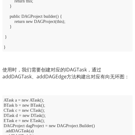
return this;
}
public DAGProject builder() {
return new DAGProject(this);
}
}
}
使用时，我们需要创建对应的IDAGTask，通过
addDAGTask、addDAGEdge方法构建出对应有向无环图：
ATask a = new ATask();
BTask b = new BTask();
CTask c = new CTask();
DTask d = new DTask();
ETask e = new ETask();
DAGProject dagProject = new DAGProject.Builder()
.addDAGTask(a)