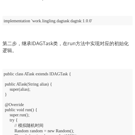
implementation 'work.lingling.dagtask:dagtsk:1.0.0'
第二步，继承IDAGTask类，在run方法中实现对应的初始化
逻辑。
public class ATask extends IDAGTask {
public ATask(String alias) {
super(alias);
}
@Override
public void run() {
super.run();
try {
// 模拟随机时间
Random random = new Random();