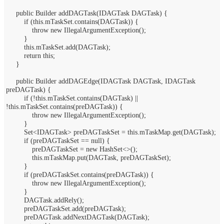
public Builder addDAGTask(IDAGTask DAGTask) {
if (this.mTaskSet.contains(DAGTask)) {
throw new IllegalArgumentException();
}
this.mTaskSet.add(DAGTask);
return this;
}
public Builder addDAGEdge(IDAGTask DAGTask, IDAGTask
preDAGTask) {
if (!this.mTaskSet.contains(DAGTask) ||
!this.mTaskSet.contains(preDAGTask)) {
throw new IllegalArgumentException();
}
Set<IDAGTask> preDAGTaskSet = this.mTaskMap.get(DAGTask);
if (preDAGTaskSet == null) {
preDAGTaskSet = new HashSet<>();
this.mTaskMap.put(DAGTask, preDAGTaskSet);
}
if (preDAGTaskSet.contains(preDAGTask)) {
throw new IllegalArgumentException();
}
DAGTask.addRely();
preDAGTaskSet.add(preDAGTask);
preDAGTask.addNextDAGTask(DAGTask);