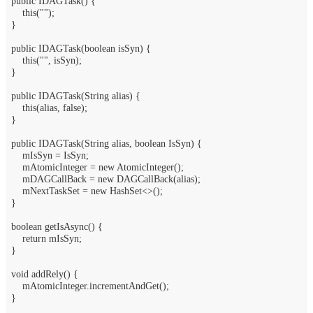
public IDAGTask() {
this("");
}
public IDAGTask(boolean isSyn) {
this("", isSyn);
}
public IDAGTask(String alias) {
this(alias, false);
}
public IDAGTask(String alias, boolean IsSyn) {
mIsSyn = IsSyn;
mAtomicInteger = new AtomicInteger();
mDAGCallBack = new DAGCallBack(alias);
mNextTaskSet = new HashSet<>();
}
boolean getIsAsync() {
return mIsSyn;
}
void addRely() {
mAtomicInteger.incrementAndGet();
}