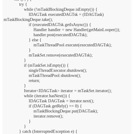
try {
while (!mTaskBlockingDeque.isEmpty()) {
IDAGTask executedDAGTsk = (IDAGTask)
mTaskBlockingDeque.take();
if (executedDAGTsk.getIsAsync()) {
Handler handler = new Handler(getMainLooper());
handler.post(executedDAGTsk);
} else {
mTaskThreadPool.execute(executedDAGTsk);
}
mTaskSet.remove(executedDAGTsk);
}
if (mTaskSet.isEmpty()) {
singleThreadExecutor.shutdown();
mTaskThreadPool.shutdown();
return;
}
Iterator<IDAGTask> iterator = mTaskSet.iterator();
while (iterator.hasNext()) {
IDAGTask DAGTask = iterator.next();
if (DAGTask.getRely() == 0) {
mTaskBlockingDeque.put(DAGTask);
iterator.remove();
}
}
} catch (InterruptedException e) {