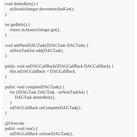
void deleteRely() {
mAtomicInteger.decrementAndGet();
}
int getRely() {
return mAtomicInteger.get();
}
void addNextDAGTask(IDAGTask DAGTask) {
mNextTaskSet.add(DAGTask);
}
public void setDAGCallBack(IDAGCallBack DAGCallBack) {
this.mDAGCallBack = DAGCallBack;
}
public void completeDAGTask() {
for (IDAGTask DAGTask : mNextTaskSet) {
DAGTask.deleteRely();
}
mDAGCallBack.onCompleteDAGTask();
}
@Override
public void run() {
mDAGCallBack.onStartDAGTask();