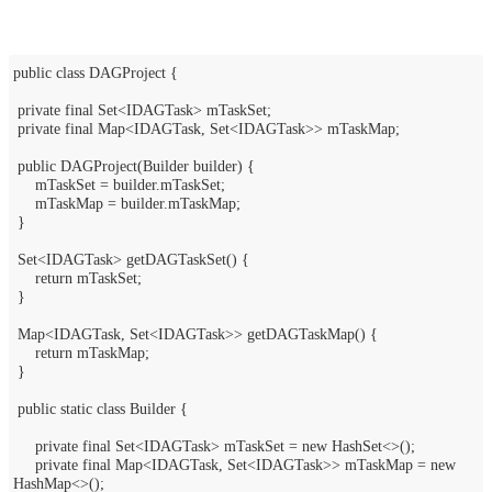
public class DAGProject {
private final Set<IDAGTask> mTaskSet;
private final Map<IDAGTask, Set<IDAGTask>> mTaskMap;
public DAGProject(Builder builder) {
mTaskSet = builder.mTaskSet;
mTaskMap = builder.mTaskMap;
}
Set<IDAGTask> getDAGTaskSet() {
return mTaskSet;
}
Map<IDAGTask, Set<IDAGTask>> getDAGTaskMap() {
return mTaskMap;
}
public static class Builder {
private final Set<IDAGTask> mTaskSet = new HashSet<>();
private final Map<IDAGTask, Set<IDAGTask>> mTaskMap = new
HashMap<>();