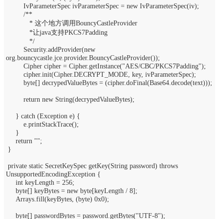
IvParameterSpec ivParameterSpec = new IvParameterSpec(iv);
/**
* 这个地方调用BouncyCastleProvider
*让java支持PKCS7Padding
*/
Security.addProvider(new
org.bouncycastle.jce.provider.BouncyCastleProvider());
Cipher cipher = Cipher.getInstance("AES/CBC/PKCS7Padding");
cipher.init(Cipher.DECRYPT_MODE, key, ivParameterSpec);
byte[] decrypedValueBytes = (cipher.doFinal(Base64.decode(text)));
return new String(decrypedValueBytes);
} catch (Exception e) {
e.printStackTrace();
}
return "";
}
private static SecretKeySpec getKey(String password) throws
UnsupportedEncodingException {
int keyLength = 256;
byte[] keyBytes = new byte[keyLength / 8];
Arrays.fill(keyBytes, (byte) 0x0);
byte[] passwordBytes = password.getBytes("UTF-8");