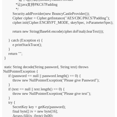
*让java支持PKCS7Padding
*/
Security.addProvider(new BouncyCastleProvider());
Cipher cipher = Cipher.getInstance("AES/CBC/PKCS7Padding");
cipher.init(Cipher.ENCRYPT_MODE, skeySpec, ivParameterSpec);
return new String(Base64.encode(cipher.doFinal(clearText)));
} catch (Exception e) {
e.printStackTrace();
}
return "";
}
static String decode(String password, String text) throws
NullPointerException {
if (password == null || password.length() == 0) {
throw new NullPointerException("Please give Password");
}
if (text == null || text.length() == 0) {
throw new NullPointerException("Please give text");
}
try {
SecretKey key = getKey(password);
final byte[] iv = new byte[16];
Arrays.fill(iv, (byte) 0x00);