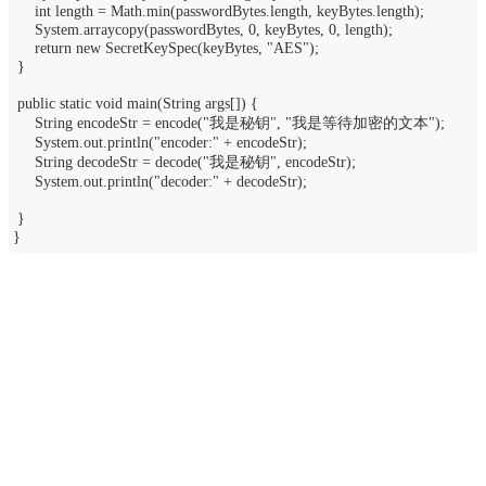
int length = Math.min(passwordBytes.length, keyBytes.length);
System.arraycopy(passwordBytes, 0, keyBytes, 0, length);
return new SecretKeySpec(keyBytes, "AES");
}
public static void main(String args[]) {
String encodeStr = encode("我是秘钥", "我是等待加密的文本");
System.out.println("encoder:" + encodeStr);
String decodeStr = decode("我是秘钥", encodeStr);
System.out.println("decoder:" + decodeStr);
}
}