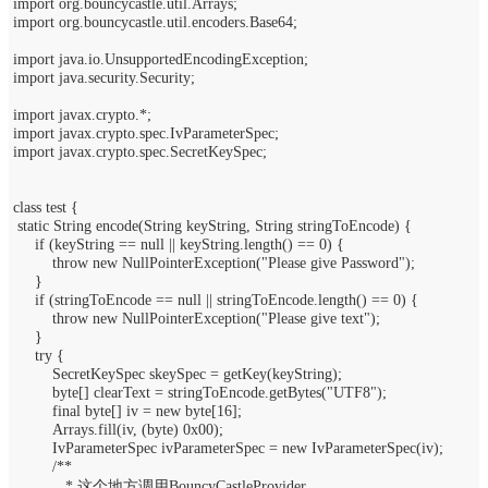
import org.bouncycastle.util.Arrays;
import org.bouncycastle.util.encoders.Base64;
import java.io.UnsupportedEncodingException;
import java.security.Security;
import javax.crypto.*;
import javax.crypto.spec.IvParameterSpec;
import javax.crypto.spec.SecretKeySpec;
class test {
static String encode(String keyString, String stringToEncode) {
if (keyString == null || keyString.length() == 0) {
throw new NullPointerException("Please give Password");
}
if (stringToEncode == null || stringToEncode.length() == 0) {
throw new NullPointerException("Please give text");
}
try {
SecretKeySpec skeySpec = getKey(keyString);
byte[] clearText = stringToEncode.getBytes("UTF8");
final byte[] iv = new byte[16];
Arrays.fill(iv, (byte) 0x00);
IvParameterSpec ivParameterSpec = new IvParameterSpec(iv);
/**
* 这个地方调用BouncyCastleProvider