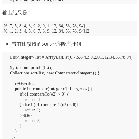
输出结果是：
[6, 7, 5, 8, 4, 3, 9, 2, 0, 1, 12, 34, 56, 78, 94]
[0, 1, 2, 3, 4, 5, 6, 7, 8, 9, 12, 34, 56, 78, 94]12
带有比较器的sort排序降序排列
List<Integer> list = Arrays.asList(6,7,5,8,4,3,9,2,0,1,12,34,56,78,94);
System.out.println(list);
Collections.sort(list, new Comparator<Integer>() {
@Override
public int compare(Integer o1, Integer o2) {
if(o1.compareTo(o2) > 0) {
return -1;
} else if(o1.compareTo(o2) < 0){
return 1;
} else {
return 0;
}
}
});