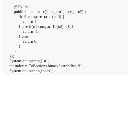
@Override
public int compare(Integer o1, Integer o2) {
if(o1.compareTo(o2) > 0) {
return 1;
} else if(o1.compareTo(o2) < 0){
return -1;
} else {
return 0;
}
}
});
System.out.println(list);
int index = Collections.binarySearch(list, 9);
System.out.println(index);