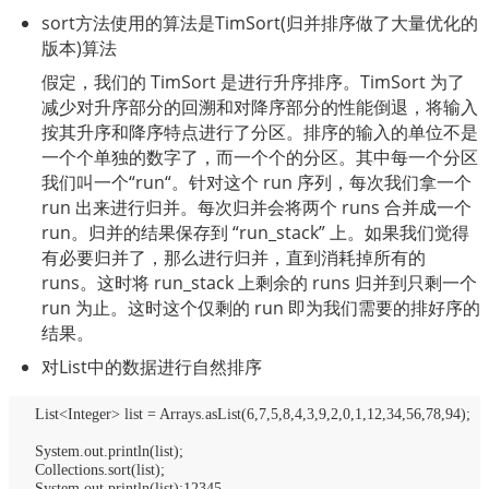
sort方法使用的算法是TimSort(归并排序做了大量优化的
版本)算法
假定，我们的 TimSort 是进行升序排序。TimSort 为了
减少对升序部分的回溯和对降序部分的性能倒退，将输入
按其升序和降序特点进行了分区。排序的输入的单位不是
一个个单独的数字了，而一个个的分区。其中每一个分区
我们叫一个“run“。针对这个 run 序列，每次我们拿一个 
run 出来进行归并。每次归并会将两个 runs 合并成一个 
run。归并的结果保存到 “run_stack” 上。如果我们觉得
有必要归并了，那么进行归并，直到消耗掉所有的 
runs。这时将 run_stack 上剩余的 runs 归并到只剩一个 
run 为止。这时这个仅剩的 run 即为我们需要的排好序的
结果。
对List中的数据进行自然排序
List<Integer> list = Arrays.asList(6,7,5,8,4,3,9,2,0,1,12,34,56,78,94);
System.out.println(list);
Collections.sort(list);
System.out.println(list);12345