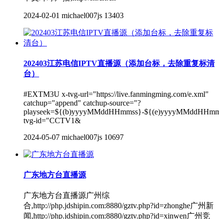
2024-02-01
michael007js
13403
202403江苏电信IPTV直播源（添加台标，去除重复标清
台）
#EXTM3U x-tvg-url="https://live.fanmingming.com/e.xml"
catchup="append" catchup-source="?
playseek=${(b)yyyyMMddHHmmss}-${(e)yyyyMMddHHmm
tvg-id="CCTV1&
2024-05-07
michael007js
10697
广东地方台直播源
广东地方台直播源广州综
合,http://php.jdshipin.com:8880/gztv.php?id=zhonghe广州新
闻,http://php.jdshipin.com:8880/gztv.php?id=xinwen广州竞